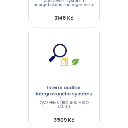
Auditování systémů
(ISO50001)
energetického managementu
3146 Kč
Interní auditor
integrovaného systému
QMS+EMS (ISO 9001+ ISO
QMS+EMS (ISO 9001+ ISO
14001)
14001)
3509 Kč