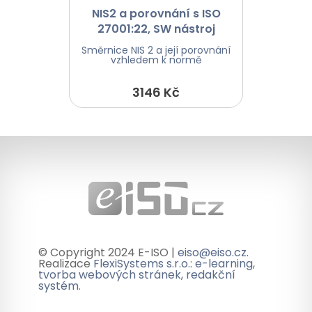
NIS2 a porovnání s ISO
27001:22, SW nástroj
MoyaKybeon
Směrnice NIS 2 a její porovnání
vzhledem k normě
3146 Kč
© Copyright 2024 E-ISO |
eiso@eiso.cz
.
Realizace
FlexiSystems s.r.o.
:
e-learning
,
tvorba webových stránek, redakční
systém
.