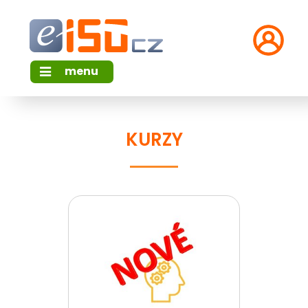
menu
KURZY