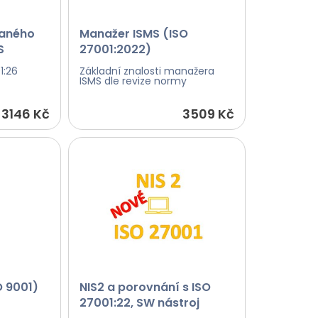
vaného
Manažer ISMS (ISO
S
27001:2022)
1:26
Základní znalosti manažera
ISMS dle revize normy
3146 Kč
3509 Kč
 9001)
NIS2 a porovnání s ISO
27001:22, SW nástroj