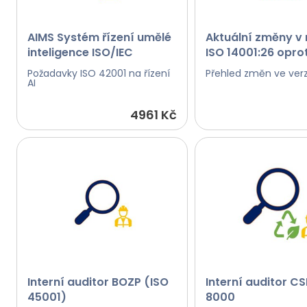
AIMS Systém řízení umělé
Aktuální změny v
inteligence ISO/IEC
ISO 14001:26 oprot
42001:2023
14001:15
Požadavky ISO 42001 na řízení
Přehled změn ve verz
AI
4961 Kč
Interní auditor BOZP (ISO
Interní auditor CS
45001)
8000