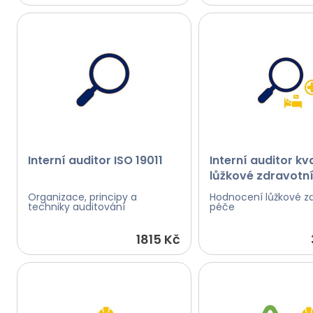
Interní auditor ISO 19011
Interní auditor kva
lůžkové zdravotn
Organizace, principy a
Hodnocení lůžkové z
techniky auditování
péče
1815 Kč