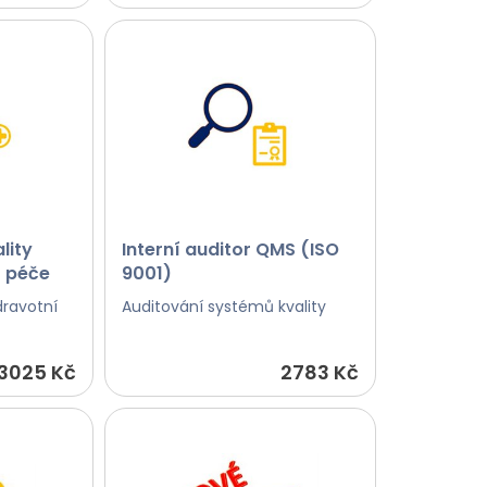
lity
Interní auditor QMS (ISO
í péče
9001)
dravotní
Auditování systémů kvality
3025 Kč
2783 Kč