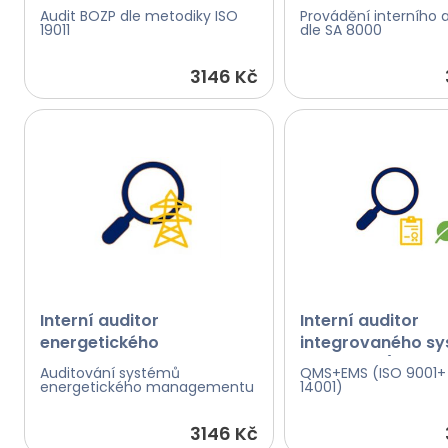
Audit BOZP dle metodiky ISO
Provádění interního 
19011
dle SA 8000
3146 Kč
Interní auditor
Interní auditor
energetického
integrovaného s
managementu
QMS+EMS (ISO 900
Auditování systémů
QMS+EMS (ISO 9001+
(ISO50001)
14001)
energetického managementu
14001)
3146 Kč