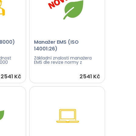
 8000)
Manažer EMS (ISO
14001:26)
dnost
Základní znalosti manažera
8000
EMS dle revize normy z
2541 Kč
2541 Kč