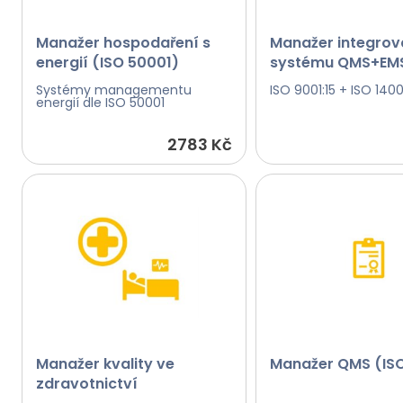
Manažer hospodaření s
Manažer integro
energií (ISO 50001)
systému QMS+EM
Systémy managementu
ISO 9001:15 + ISO 1400
energií dle ISO 50001
2783 Kč
Manažer kvality ve
Manažer QMS (ISO
zdravotnictví