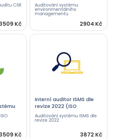
auditu CSR
Auditování systému
environmentálního
managementu
3509 Kč
2904 Kč
Interní auditor ISMS dle
ystému
revize 2022 (ISO
1+ ISO
27001:22)
 ISO
Auditování systému ISMS dle
revize 2022
3509 Kč
3872 Kč